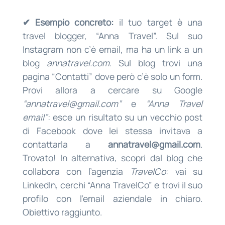
✔ Esempio concreto:
il tuo target è una
travel blogger, “Anna Travel”. Sul suo
Instagram non c’è email, ma ha un link a un
blog
annatravel.com
. Sul blog trovi una
pagina “Contatti” dove però c’è solo un form.
Provi allora a cercare su Google
“
annatravel@gmail.com
”
e
“Anna Travel
email”
: esce un risultato su un vecchio post
di Facebook dove lei stessa invitava a
contattarla a
annatravel@gmail.com
.
Trovato! In alternativa, scopri dal blog che
collabora con l’agenzia
TravelCo
: vai su
LinkedIn, cerchi “Anna TravelCo” e trovi il suo
profilo con l’email aziendale in chiaro.
Obiettivo raggiunto.