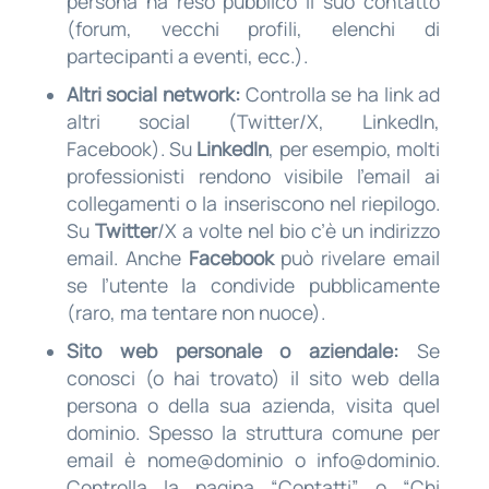
persona ha reso pubblico il suo contatto
(forum, vecchi profili, elenchi di
partecipanti a eventi, ecc.).
Altri social network:
Controlla se ha link ad
altri social (Twitter/X, LinkedIn,
Facebook). Su
LinkedIn
, per esempio, molti
professionisti rendono visibile l’email ai
collegamenti o la inseriscono nel riepilogo.
Su
Twitter
/X a volte nel bio c’è un indirizzo
email. Anche
Facebook
può rivelare email
se l’utente la condivide pubblicamente
(raro, ma tentare non nuoce).
Sito web personale o aziendale:
Se
conosci (o hai trovato) il sito web della
persona o della sua azienda, visita quel
dominio. Spesso la struttura comune per
email è nome@dominio o info@dominio.
Controlla la pagina “Contatti” o “Chi