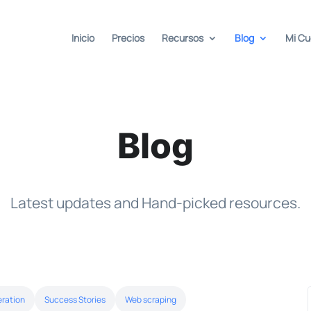
Inicio
Precios
Recursos
Blog
Mi C
Blog
Latest updates and Hand-picked resources.
eration
Success Stories
Web scraping