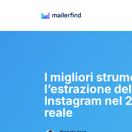
I migliori strum
l’estrazione de
Instagram nel 
reale
Bernat López