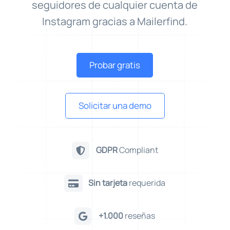
seguidores de cualquier cuenta de
Instagram gracias a Mailerfind.
Probar gratis
Solicitar una demo
GDPR
Compliant

Sin tarjeta
requerida

+1.000
reseñas
