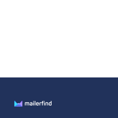
légalement des e-mails à froid en
Europe ? La réponse courte est :
oui, c’est...