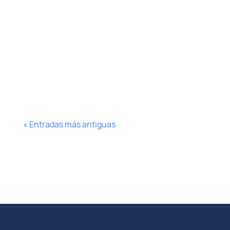
¿Qué es un extractor de correo
electrónico gratuito y por qué lo
necesitas? Un extractor de correo
electrónico es una herramienta
(software,...
« Entradas más antiguas